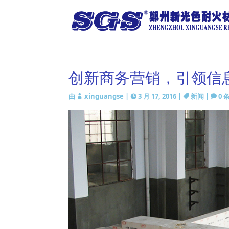
创新商务营销，引领信
由
xinguangse
|
3 月 17, 2016
|
新闻
|
0 