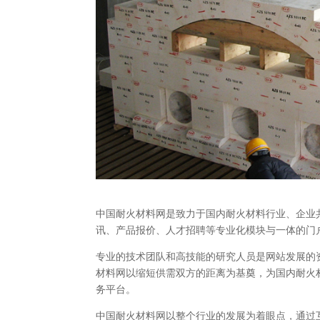
中国耐火材料网是致力于国内耐火材料行业、企业
讯、产品报价、人才招聘等专业化模块与一体的门
专业的技术团队和高技能的研究人员是网站发展的
材料网以缩短供需双方的距离为基奠，为国内耐火
务平台。
中国耐火材料网以整个行业的发展为着眼点，通过