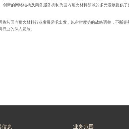
整、创新的网络结构及商务服务机制为国内耐火材料领域的多元发展提供了
网将从国内耐火材料行业发展需求出发，以审时度势的战略调整，不断完
料行业的深入发展。
案信息
业务范围