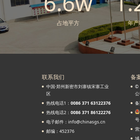
6.6w
1.
占地平方
年产
联系我们
备
中国·郑州新密市刘寨镇宋寨工业
©
区
公
热线电话1：
0086 371 63122376
备
热线电话2：
0086 371 86122276
号
电子邮件：info@chinasgs.cn
营
邮编：452376
域