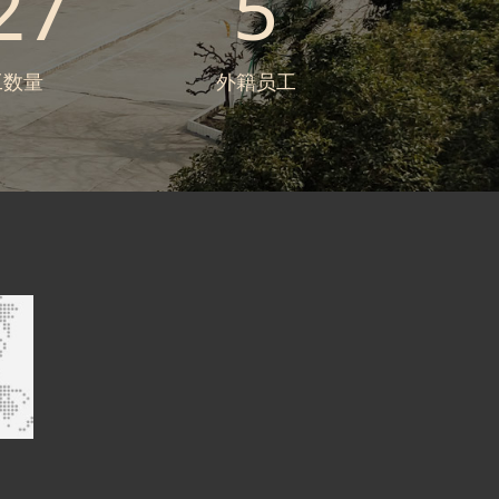
27
5
工数量
外籍员工