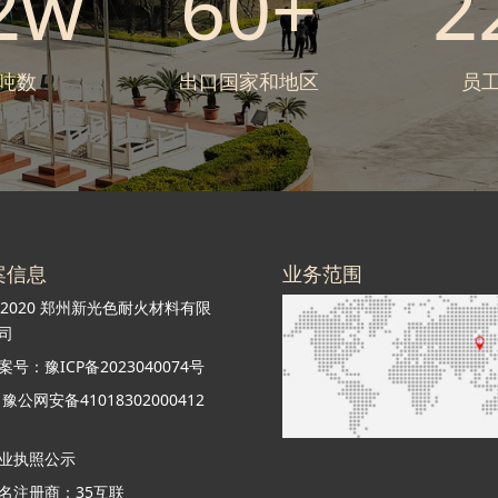
2w
60+
2
吨数
出口国家和地区
员
案信息
业务范围
 2020 郑州新光色耐火材料有限
司
案号：豫ICP备2023040074号
豫公网安备41018302000412
业执照公示
名注册商：35互联